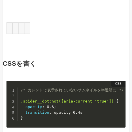
CSSを書く
/* カレントで表示されていないサムネイルを半透明に */
.spider__dot:not([aria-current="true"])
{
opacity
:
 0.6
;
transition
:
 opacity 0.4s
;
}